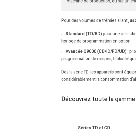
machine de production, ou sur un châ
Pour des volumes de trémies allant
jusq
Standard (TD/BD)
pour une utilisatio
horloge de programmation en option.
Avancée Q9000 (CD/ID/FD/UD)
: pil
programmation de rampes, bibliothèque
Dès la série FD, les appareils sont équi
considérablement la consommation d’a
Découvrez toute la gamme 
Séries TD et CD